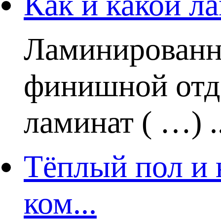
Как и какой ла
Ламинированн
финишной отде
ламинат ( …) ..
Тёплый пол и 
ком...