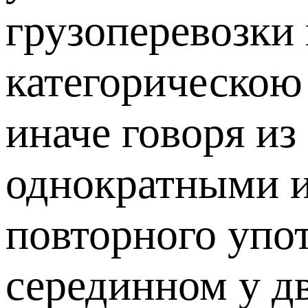
грузоперевозки
категорическою
иначе говоря из
однократными и
повторного упот
серединном у д