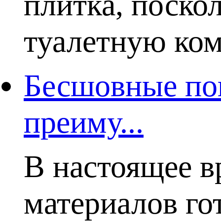
плитка, поско
туалетную комн
Бесшовные пок
преиму...
В настоящее в
материалов го