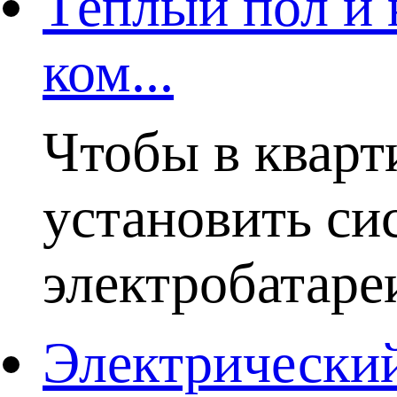
Тёплый пол и 
ком...
Чтобы в кварт
установить си
электробатаре
Электрический