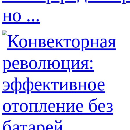
но ...