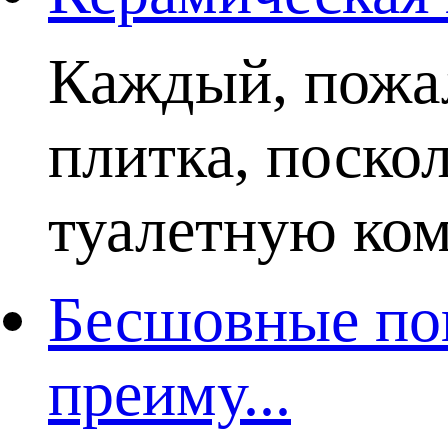
Каждый, пожал
плитка, поско
туалетную комн
Бесшовные пок
преиму...