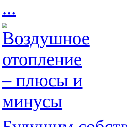
...
Будущим собст