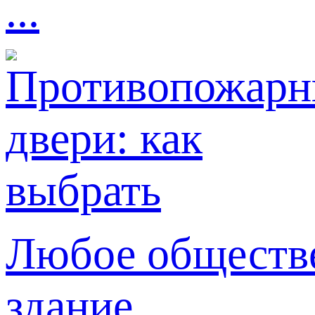
...
Любое обществе
здание ...