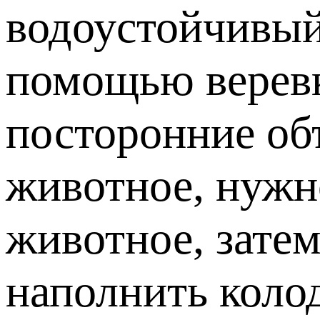
водоустойчивый
помощью веревк
посторонние об
животное, нужно
животное, зате
наполнить коло