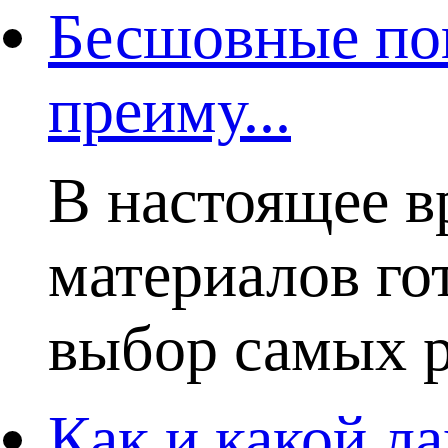
Бесшовные пок
преиму...
В настоящее в
материалов го
выбор самых р
Как и какой ла