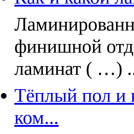
Ламинированн
финишной отде
ламинат ( …) ..
Тёплый пол и 
ком...