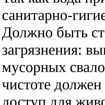
санитарно-гиги
Должно быть ст
загрязнения: в
мусорных свало
чистоте должен 
доступ для жив