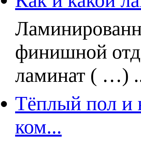
Как и какой ла
Ламинированн
финишной отде
ламинат ( …) ..
Тёплый пол и 
ком...