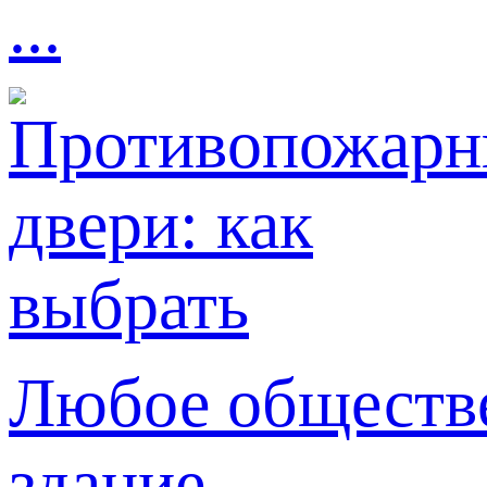
...
Любое обществе
здание ...