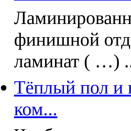
Ламинированн
финишной отде
ламинат ( …) ..
Тёплый пол и 
ком...