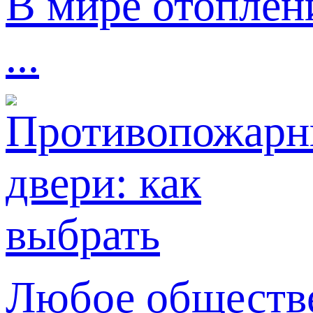
В мире отоплен
...
Любое обществе