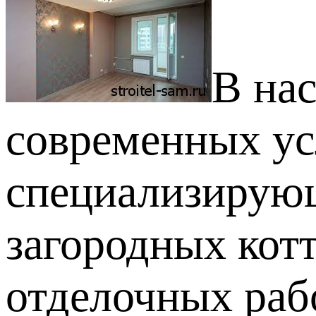
В на
современных ус
специализирующ
загородных кот
отделочных раб