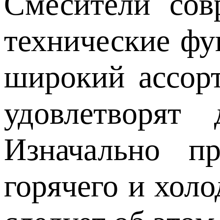
Смесители сов
технические фу
широкий ассор
удовлетворят
Изначально п
горячего и хол