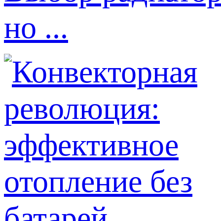
но ...