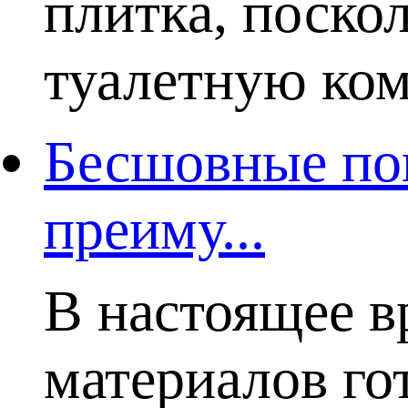
плитка, поско
туалетную комн
Бесшовные пок
преиму...
В настоящее в
материалов го