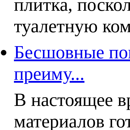
плитка, поско
туалетную комн
Бесшовные пок
преиму...
В настоящее в
материалов го