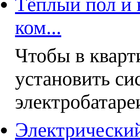
Тёплый пол и 
ком...
Чтобы в кварт
установить си
электробатаре
Электрический