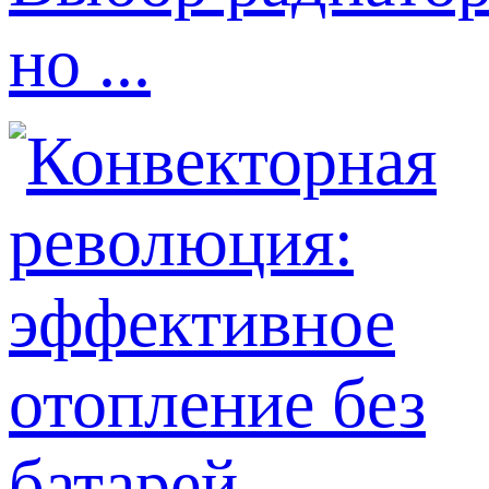
но ...