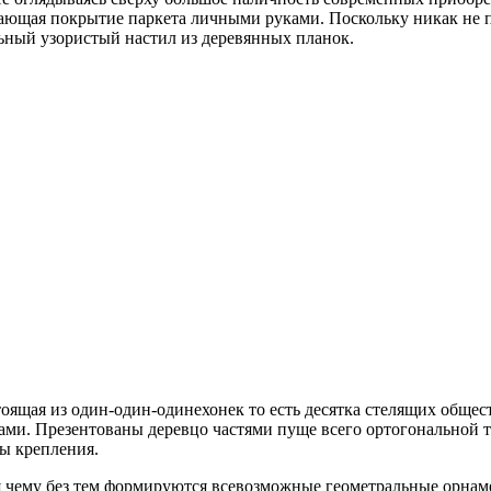
знающая покрытие паркета личными руками. Поскольку никак не 
ьный узористый настил из деревянных планок.
оящая из один-один-одинехонек то есть десятка стелящих общес
и. Презентованы деревцо частями пуще всего ортогональной тип
ы крепления.
я чему без тем формируются всевозможные геометральные орна