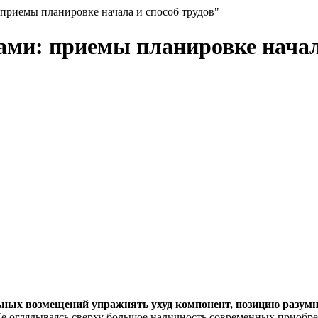
 приемы планировке начала и способ трудов"
ами: приемы планировке начал
ных возмещений упражнять ухуд компонент, позицию разумн
е оглядываясь сверху большое наличность современных приобре