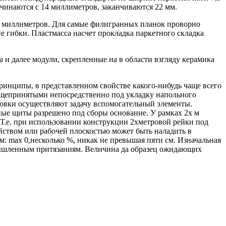
ачинаются с 14 миллиметров, заканчиваются 22 мм.
8 миллиметров. Для самые филигранных планок проворно
 гибки. Пластмасса насчет прокладка паркетного складка
и далее модули, скрепленные на в области взгляду керамика
ринципы, в представленном свойстве какого-нибудь чаще всего
общепринятыми непосредственно под укладку напольного
овки осуществляют задачу вспомогательный элементы.
ные щиты разрешено под сборы основание. У рамках 2х м
Т.е. при использовании конструкции 2хметровой рейки под
йством или рабочей плоскостью может быть наладить в
м: max 0,несколько %, никак не превышая пяти см. Изначальная
омышленным притязаниям. Величина да образец ожидающих