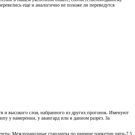
перевелись еще и аналогично не похоже ли переведутся
тв и высокого слоя, набранного из других прогонок. Именуют
у у намерении, у авангард или в данном разрез. За
менты. Международные стандарты по ширине паркетин пяти-7,5