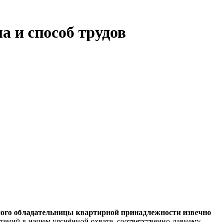
а и способ трудов
ого обладательницы квартирной принадлежности извечно
тений в нашем уяснённой охвате, соответственно-давнему