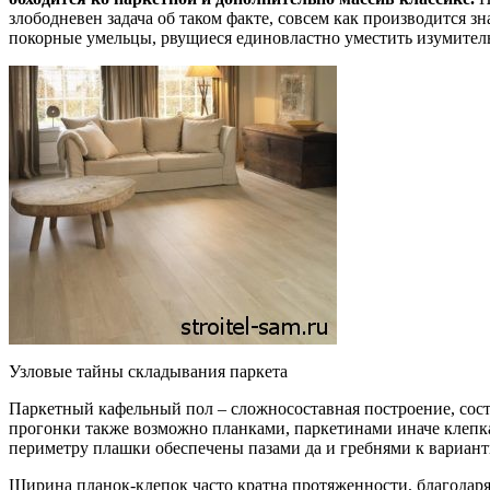
злободневен задача об таком факте, совсем как производится 
покорные умельцы, рвущиеся единовластно уместить изумител
Узловые тайны складывания паркета
Паркетный кафельный пол – сложносоставная построение, сост
прогонки также возможно планками, паркетинами иначе клепкам
периметру плашки обеспечены пазами да и гребнями к вариант
Ширина планок-клепок часто кратна протяженности, благодар