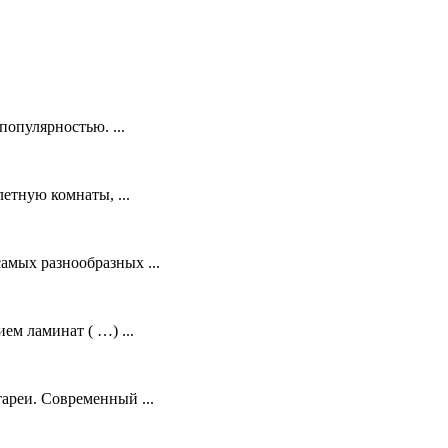
опулярностью. ...
етную комнаты, ...
амых разнообразных ...
м ламинат ( …) ...
ареи. Современный ...