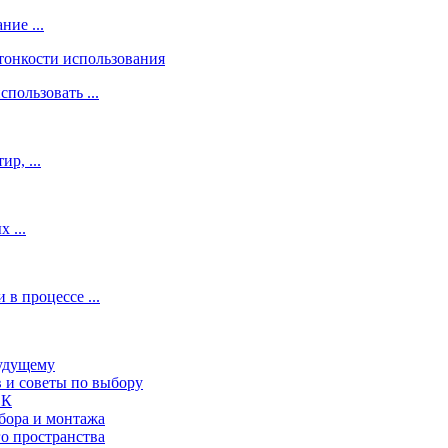
ие ...
пользовать ...
р, ...
 ...
 процессе ...
будущему
в и советы по выбору
СК
бора и монтажа
о пространства