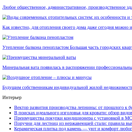
Любое общественное, административное, производственное здан
Как известно, для отопления своего дома даже сегодня можно ис
Утепление балкона пенопластом Большая часть городских кварти
Минеральная вата появилась в распоряжении профессиональных
Будущим собственникам индивидуальной жилой недвижимости в
Интерьер
Вектор развития производства лепнины: от прошлого к 
В поисках идеального изголовья для кровати: обзор видо
Преимущества покупки кондиционера с установкой в М
Поручни для лестниц из нержавеющей стали: правила вы
Керамическая плитка под камень — уют и комфорт любог