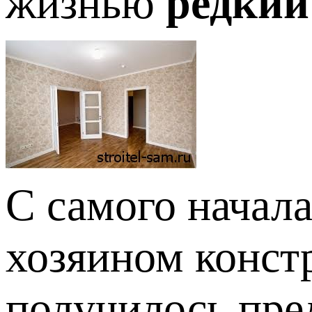
жизнью
редкий
С самого начала
хозяином конст
получилось пре