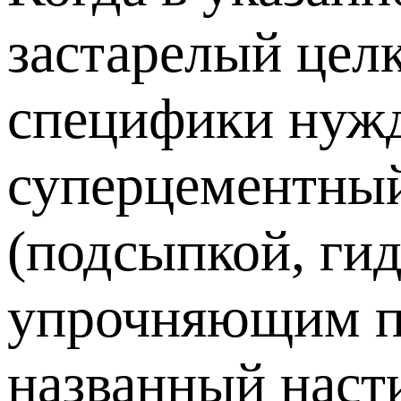
застарелый целк
специфики нужд
суперцементный
(подсыпкой, ги
упрочняющим по
названный насти