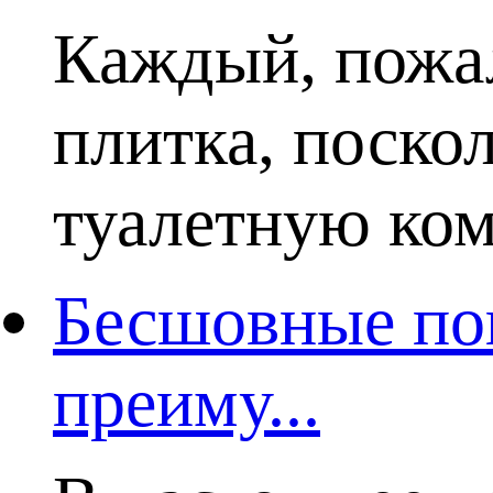
Каждый, пожал
плитка, поско
туалетную комн
Бесшовные пок
преиму...