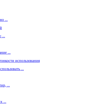
о ...
...
ие ...
пользовать ...
р, ...
 ...