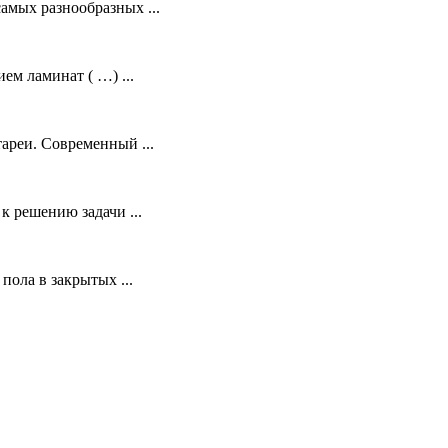
амых разнообразных ...
м ламинат ( …) ...
ареи. Современный ...
 решению задачи ...
ола в закрытых ...