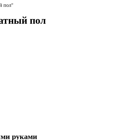
й пол"
натный пол
ими руками