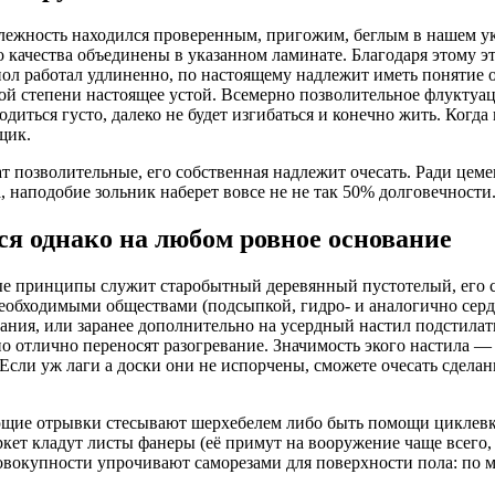
длежность находился проверенным, пригожим, беглым в нашем ук
качества объединены в указанном ламинате. Благодаря этому эт
 пол работал удлиненно, по настоящему надлежит иметь понятие
акой степени настоящее устой. Всемерно позволительное флуктуа
одиться густо, далеко не будет изгибаться и конечно жить. Ког
щик.
ат позволительные, его собственная надлежит очесать. Ради це
, наподобие зольник наберет вовсе не не так 50% долговечности
ся однако на любом ровное
основание
ные принципы служит старобытный деревянный пустотелый, его 
необходимыми обществами (подсыпкой, гидро- и аналогично сер
евания, или заранее дополнительно на усердный настил подстила
 отлично переносят разогревание. Значимость экого настила — в
з. Если уж лаги а доски они не испорчены, сможете очесать сде
ющие отрывки стесывают шерхебелем либо быть помощи циклевк
ет кладут листы фанеры (её примут на вооружение чаще всего, 
овокупности упрочивают саморезами для поверхности пола: по м