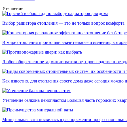
Утепление
Выбор радиатора отопления — это не только вопрос комфорта, н
В мире отопления произошли значительные изменения, которые 
Любое общественное, административное, производственное здан
Как известно, для отопления своего дома даже сегодня можно ис
Утепление балкона пенопластом Большая часть городских кварти
Минеральная вата появилась в распоряжении профессиональных