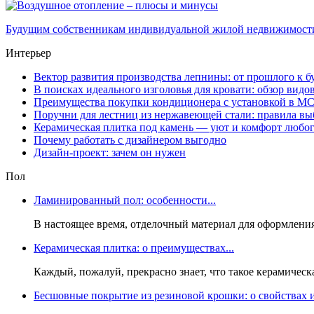
Будущим собственникам индивидуальной жилой недвижимости в
Интерьер
Вектор развития производства лепнины: от прошлого к 
В поисках идеального изголовья для кровати: обзор видо
Преимущества покупки кондиционера с установкой в М
Поручни для лестниц из нержавеющей стали: правила вы
Керамическая плитка под камень — уют и комфорт любог
Почему работать с дизайнером выгодно
Дизайн-проект: зачем он нужен
Пол
Ламинированный пол: особенности...
В настоящее время, отделочный материал для оформления
Керамическая плитка: о преимуществах...
Каждый, пожалуй, прекрасно знает, что такое керамическ
Бесшовные покрытие из резиновой крошки: о свойствах и