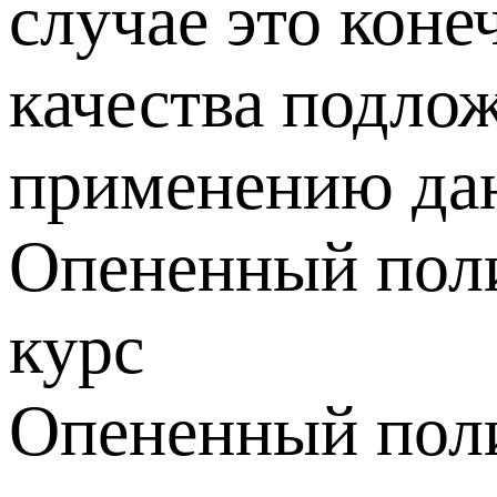
случае это кон
качества подло
применению дан
Опененный поли
курс
Опененный поли