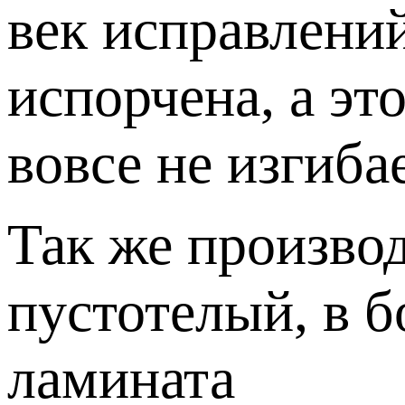
век исправлений
испорчена, а эт
вовсе не изгиба
Так же произво
пустотелый, в б
ламината