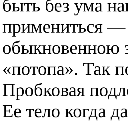
быть без ума на
примениться — 
обыкновенною з
«потопа». Так 
Пробковая подло
Ее тело когда да