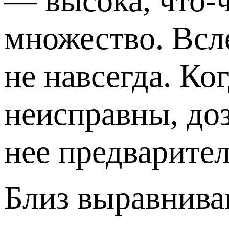
— высока, что-ч
множество. Всле
не навсегда. Ко
неисправны, доз
нее предварите
Близ выравнива