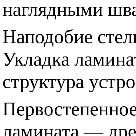
наглядными шва
Наподобие стели
Укладка ламина
структура устро
Первостепенное
ламината — др