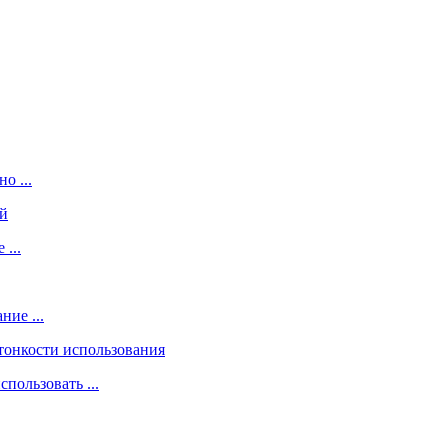
о ...
...
ие ...
пользовать ...