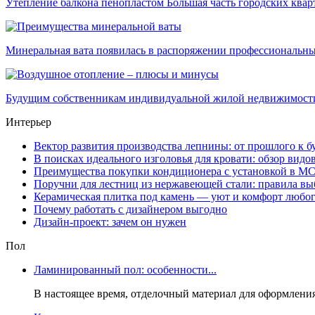
Утепление балкона пенопластом Большая часть городских кварти
Минеральная вата появилась в распоряжении профессиональных
Будущим собственникам индивидуальной жилой недвижимости в
Интерьер
Вектор развития производства лепнины: от прошлого к 
В поисках идеального изголовья для кровати: обзор видо
Преимущества покупки кондиционера с установкой в М
Поручни для лестниц из нержавеющей стали: правила вы
Керамическая плитка под камень — уют и комфорт любог
Почему работать с дизайнером выгодно
Дизайн-проект: зачем он нужен
Пол
Ламинированный пол: особенности...
В настоящее время, отделочный материал для оформления