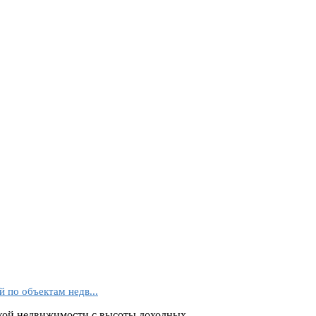
й по объектам недв...
ой недвижимости с высоты доходных ...