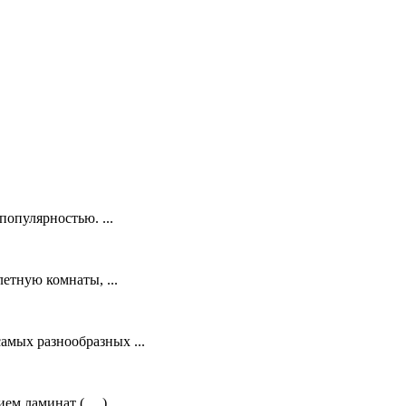
опулярностью. ...
етную комнаты, ...
амых разнообразных ...
м ламинат ( …) ...