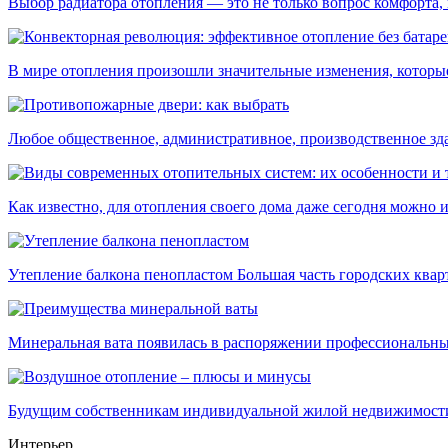
Выбор радиатора отопления — это не только вопрос комфорта, н
В мире отопления произошли значительные изменения, которые 
Любое общественное, административное, производственное здан
Как известно, для отопления своего дома даже сегодня можно ис
Утепление балкона пенопластом Большая часть городских кварти
Минеральная вата появилась в распоряжении профессиональных
Будущим собственникам индивидуальной жилой недвижимости в
Интерьер