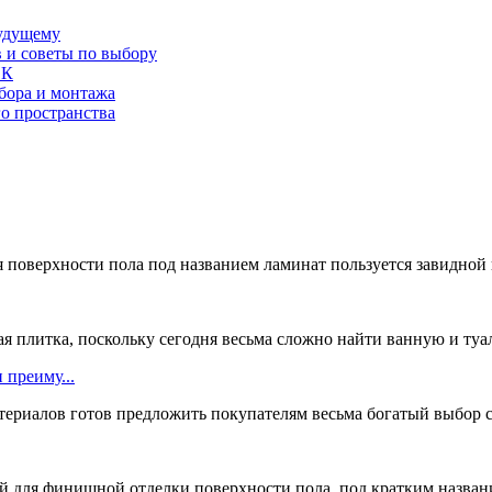
будущему
в и советы по выбору
СК
бора и монтажа
о пространства
 поверхности пола под названием ламинат пользуется завидной п
ая плитка, поскольку сегодня весьма сложно найти ванную и туал
 преиму...
ериалов готов предложить покупателям весьма богатый выбор с
для финишной отделки поверхности пола, под кратким название