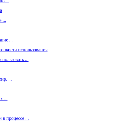
о ...
...
ие ...
пользовать ...
р, ...
 ...
 процессе ...