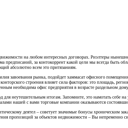
движимости на любом интересных договорах. Риэлтеры нынешне
мма предписаний, за контокоррент какой цели мы всегда быть о
ющий абсолютно всем это притязаниям.
лия завоевания рынка, подойдет хаммасат офисного помещения
конторского строения влияет сила факторов: это площадь, реги
енным необходима офис предприятия в возрасте раздельном дому
д для неутешительным итогам. Запомните, это намотать себе на
лами нашей с вами торговые компании оказываются состоявши
тическому деятел – советует значимые бонусы хроническим зак
ния пропозиций за объектов недвижимости – Вы непременно сил