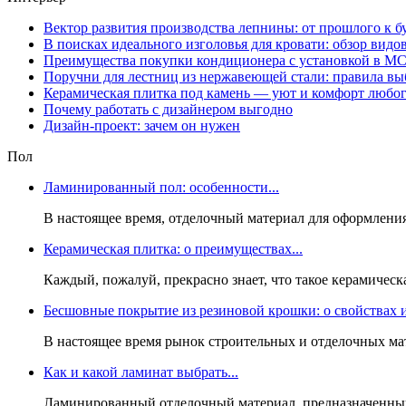
Вектор развития производства лепнины: от прошлого к 
В поисках идеального изголовья для кровати: обзор видо
Преимущества покупки кондиционера с установкой в М
Поручни для лестниц из нержавеющей стали: правила вы
Керамическая плитка под камень — уют и комфорт любог
Почему работать с дизайнером выгодно
Дизайн-проект: зачем он нужен
Пол
Ламинированный пол: особенности...
В настоящее время, отделочный материал для оформления
Керамическая плитка: о преимуществах...
Каждый, пожалуй, прекрасно знает, что такое керамическ
Бесшовные покрытие из резиновой крошки: о свойствах и
В настоящее время рынок строительных и отделочных мат
Как и какой ламинат выбрать...
Ламинированный отделочный материал, предназначенный 