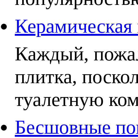
Керамическая 
Каждый, пожал
плитка, поско
туалетную комн
Бесшовные пок