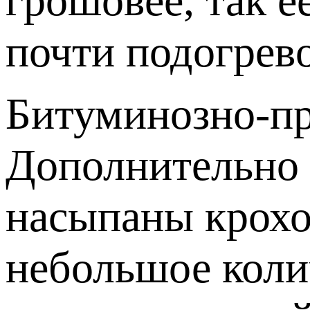
грошовее, так е
почти подогрев
Битуминозно-пр
Дополнительно 
насыпаны крохо
небольшое колич