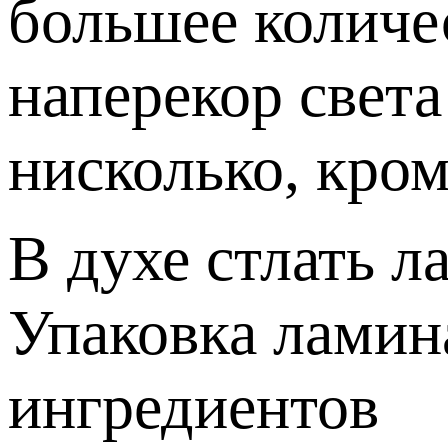
большее количе
наперекор света
нисколько, кро
В духе стлать л
Упаковка ламин
ингредиентов