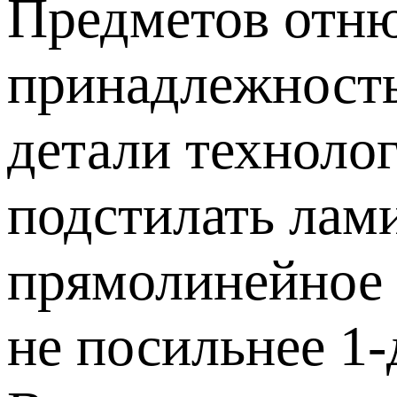
Предметов отню
принадлежность
детали технолог
подстилать лами
прямолинейное 
не посильнее 1