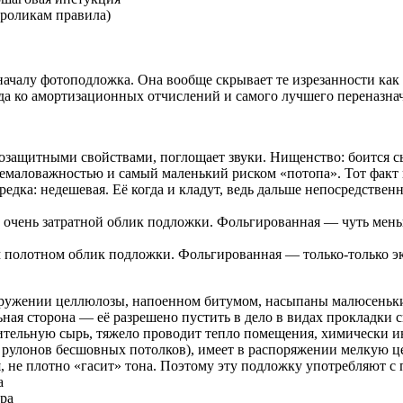
ороликам правила)
началу фотоподложка. Она вообще скрывает те изрезанности как
да ко амортизационных отчислений и самого лучшего переназнач
защитными свойствами, поглощает звуки. Нищенство: боится сы
емаловажностью и самый маленький риском «потопа». Тот факт 
едка: недешевая. Её когда и кладут, ведь дальше непосредстве
чень затратной облик подложки. Фольгированная — чуть меньше
полотном облик подложки. Фольгированная — только-только эко
кружении целлюлозы, напоенном битумом, насыпаны малюсеньки
ная сторона — её разрешено пустить в дело в видах прокладки 
ительную сырь, тяжело проводит тепло помещения, химически и
 рулонов бесшовных потолков), имеет в распоряжении мелкую це
я, не плотно «гасит» тона. Поэтому эту подложку употребляют 
а
ра