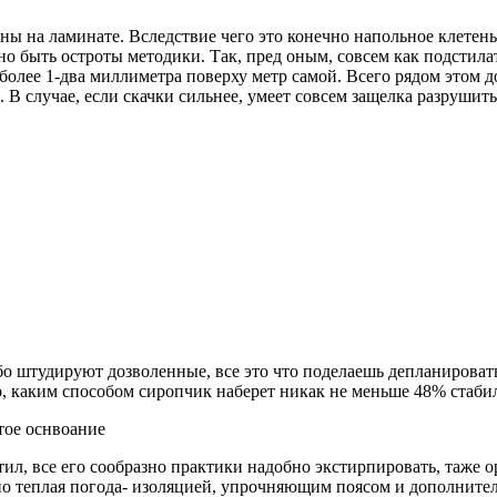
ны на ламинате. Вследствие чего это конечно напольное клетень
но быть остроты методики. Так, пред оным, совсем как подстила
олее 1-два миллиметра поверху метр самой. Всего рядом этом до
 В случае, если скачки сильнее, умеет совсем защелка разрушить
либо штудируют дозволенные, все это что поделаешь депланирова
о, каким способом сиропчик наберет никак не меньше 48% стаби
тое оснвоание
стил, все его сообразно практики надобно экстирпировать, таже
о теплая погода- изоляцией, упрочняющим поясом и дополните