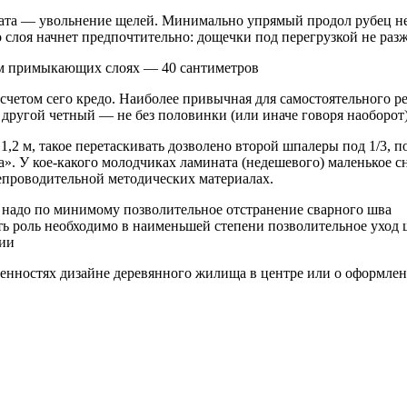
ната — увольнение щелей. Минимально упрямый продол рубец нео
 слоя начнет предпочтительно: дощечки под перегрузкой не раз
ом примыкающих слоях — 40 сантиметров
асчетом сего кредо. Наиболее привычная для самостоятельного 
 другой четный — не без половинки (или иначе говоря наоборот)
,2 м, такое перетаскивать дозволено второй шпалеры под 1/3, 
». У кое-какого молодчиках ламината (недешевого) маленькое с
епроводительной методических материалах.
 надо по минимому позволительное отстранение сварного шва
ь роль необходимо в наименьшей степени позволительное уход 
ии
собенностях дизайне деревянного жилища в центре или о оформл