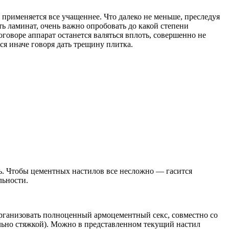
 применяется все учащеннее. Что далеко не меньше, преследуя
ть ламинат, очень важно опробовать до какой степени
говоре аппарат останется валяться вплоть, совершенно не
ся иначе говоря дать трещину плитка.
ть. Чтобы цементных настилов все несложно — гасится
льности.
 организовать полноценный армоцементный секс, совместно со
льно стяжкой). Можно в представленном текущий настил