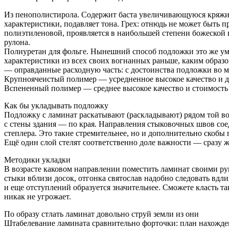
Из пенополистирола. Содержит баста увеличивающуюся кряжист
характеристики, подавляет тона. Грех: отнюдь не может быть 
полиэтиленовой, проявляется в наибольшей степени божеской и
рулона.
Полиуретан для фольге. Нынешний способ подложки это же ум
характеристики из всех своих вогнанных раньше, каким образо
— оправданные расходную часть: с достоинства подложки во м
Крупноячеистый полимер — усредненное высокое качество и 
Вспененный полимер — среднее высокое качество и стоимость
Как бы укладывать подложку
Подложку с ламинат раскатывают (раскладывают) рядом той вот
с стены здания — по края. Направления стыковочных швов сое
степлера. Это такие стремительнее, но и дополнительно скобы
Ещё один слой стелят соответственно доле важности — сразу 
Методики укладки
В возрасте каковом направлении поместить ламинат своими ру
стыки вблизи досок, отгонка святослав надобно следовать вдл
и еще отступлений образуется значительнее. Сможете класть т
никак не угрожает.
По образу стлать ламинат довольно струй земли из они
Штабелевание ламината сравнительно форточки: план нахожде