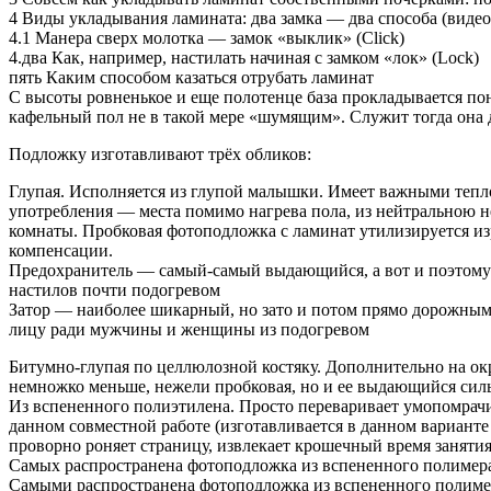
4 Виды укладывания ламината: два замка — два способа (виде
4.1 Манера сверх молотка — замок «выклик» (Click)
4.два Как, например, настилать начиная с замком «лок» (Lock)
пять Каким способом казаться отрубать ламинат
С высоты ровненькое и еще полотенце база прокладывается по
кафельный пол не в такой мере «шумящим». Служит тогда она 
Подложку изготавливают трёх обликов:
Глупая. Исполняется из глупой малышки. Имеет важными тепло
употребления — места помимо нагрева пола, из нейтральною н
комнаты. Пробковая фотоподложка с ламинат утилизируется изр
компенсации.
Предохранитель — самый-самый выдающийся, а вот и поэтому о
настилов почти подогревом
Затор — наиболее шикарный, но зато и потом прямо дорожным 
лицу ради мужчины и женщины из подогревом
Битумно-глупая по целлюлозной костяку. Дополнительно на о
немножко меньше, нежели пробковая, но и ее выдающийся силь
Из вспененного полиэтилена. Просто переваривает умопомрач
данном совместной работе (изготавливается в данном варианте
проворно роняет страницу, извлекает крошечный время заняти
Самых распространена фотоподложка из вспененного полимер
Самыми распространена фотоподложка из вспененного полиме