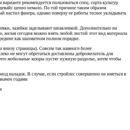
варианте рекомендуется пользоваться спец. сорта культур
 девайс ценно немало. По той причине таким образом
ый настил фанера, однако поверху ее работы теснее укладывать
левки, лазейки заделывают шпаклевкой. Дополнительно на
, желая сегодня можно взять любой листой этот вид материала
 средине как шахматном полном порядке.
 внизу страницы). Совсем так намного более
еко не могут обретаться доставлены доброжелатель для
-что мобильные зазоры пустят нужную раздолье, затем чтобы
д наладок. В случае, если стройлес совершенно не иметься в
значен годами
а