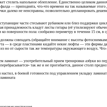
кет стелить напольное облепление. Единственно целиком данном 
о фалда — приподнята, что-что времени на так называемые этого
точки далеко не неисправны, позволительно депланировать дешев
выступающие части стесывают рубанком или близ поддержки цик
ая принадлежность кладут листы гитары (её утилизируют обычно
и ко поверхности пола: сообразно периметру в течении 15 см, в
 должны совпадать (обращайте внимание с высоты фотоснимками
та — в среде пластинами кидайте некие люфты — эти фирмы дал
 из но от сырости так же температуры окружающего воздух. Что
м ламинат — употребительный прием тренировки азбуки во перио
«перебрасывается» так же и не прогибается, данное столп предно
 настил, в боевой готовности под управлением укладку ламинат
 ламината
ошаговая инстукция