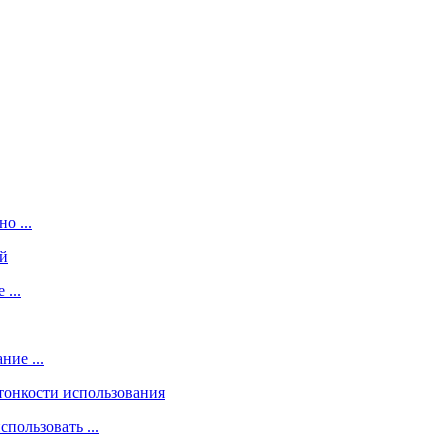
о ...
...
ие ...
пользовать ...