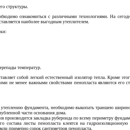
го структуры.
обходимо ознакомиться с различными технологиями. На сегод
ставляется наиболее выгодным утеплителем.
ки:
ерепады температур.
тавляет собой легкий естественный изолятор тепла. Кроме это
ими не менее важными свойствами пенопласта являются его ст
о утеплению фундамента, необходимо выкопать траншею шириной
лубленной части основания дома.
я производится закладка рубероида по всему периметру фундам
о состава листы пенопласта клеятся на гидроизоляционную 
емли примерно сорок сантиметров пенопласта.