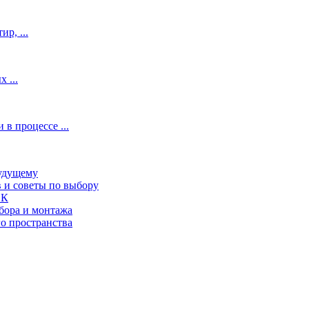
р, ...
 ...
 процессе ...
будущему
в и советы по выбору
СК
бора и монтажа
о пространства