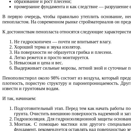
образование и рост плесени;
промерзание фундамента и как следствие — разрушение е
В первую очередь, чтобы правильно утеплить основание, не
пенопластом. На современном рынке стройматериалов он пред
К достоинствам пенопласта относятся следующие характеристи
Не гидроскопичен — почти не впитывает влагу.
Хороший терма и звука изолятор.
На поверхности не образуется грибка и плесени.
Легко режется и просто монтируется.
Невысокая и цена и вес.
Выдерживает сильные морозы, летний зной и суточные п
Пенополистирол около 98% состоит из воздуха, который предс
плотность, пористую структуру и паронепроницаемость. Друг
извести и грунтовым водам.
И так, начинаем:
Подготовительный этап. Перед тем как начать работы п
грунта. Очистить внешнюю поверхность надземной и заг
Гидроизоляция. Для гидроизоляционной защиты основани
Монтаж. С помощью мастики или другого специальног
фундамент, рекомендуется оставлять над поверхностью з