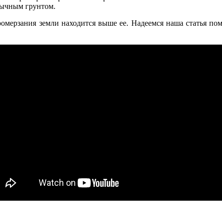
бычным грунтом.
мерзания земли находится выше ее. Надеемся наша статья помо