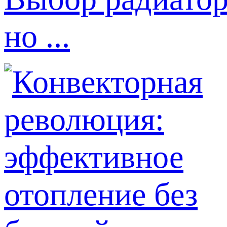
но ...