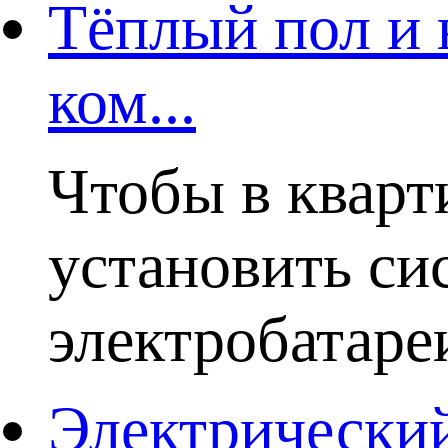
Тёплый пол и 
ком...
Чтобы в кварт
установить си
электробатаре
Электрический