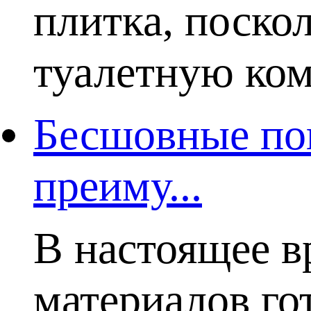
плитка, поско
туалетную комн
Бесшовные пок
преиму...
В настоящее в
материалов го