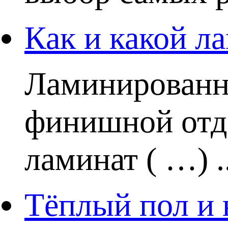
Как и какой ла
Ламинированн
финишной отде
ламинат ( …) ..
Тёплый пол и 