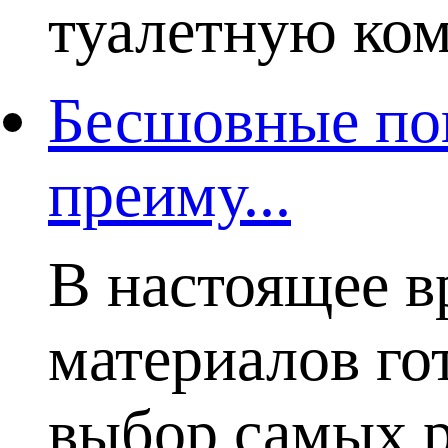
туалетную комн
Бесшовные пок
преиму...
В настоящее в
материалов го
выбор самых р