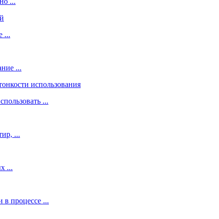
о ...
...
ие ...
пользовать ...
р, ...
 ...
 процессе ...