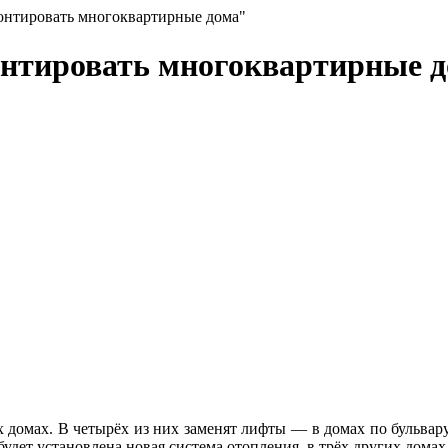
монтировать многоквартирные дома"
онтировать многоквартирные 
домах. В четырёх из них заменят лифты — в домах по бульвару
удет установлена новая система отопления, в трёх других домах