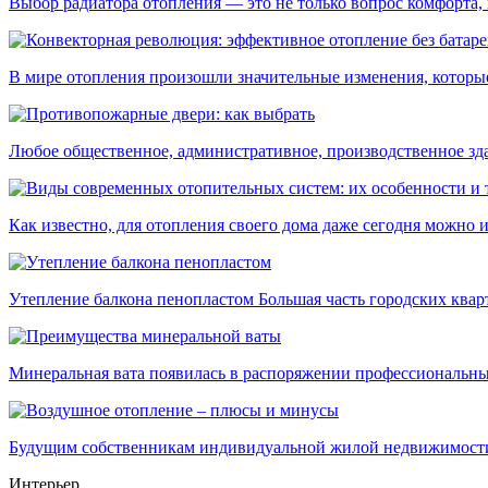
Выбор радиатора отопления — это не только вопрос комфорта, н
В мире отопления произошли значительные изменения, которые 
Любое общественное, административное, производственное здан
Как известно, для отопления своего дома даже сегодня можно ис
Утепление балкона пенопластом Большая часть городских кварти
Минеральная вата появилась в распоряжении профессиональных
Будущим собственникам индивидуальной жилой недвижимости в
Интерьер