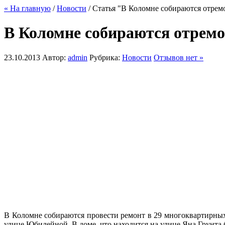
« На главную
/
Новости
/ Статья "В Коломне собираются отре
В Коломне собираются отрем
23.10.2013
Автор:
admin
Рубрика:
Новости
Отзывов нет »
В Коломне собираются провести ремонт в 29 многоквартирных 
улице Юбилейной. В доме, что находится на улице Яна Грунта б