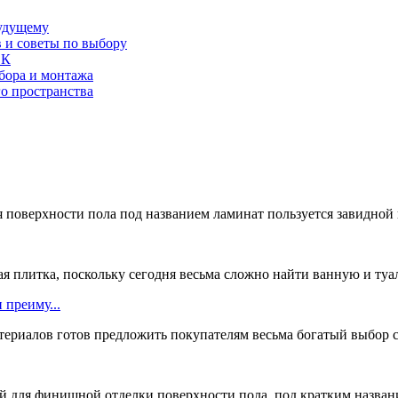
будущему
в и советы по выбору
СК
бора и монтажа
о пространства
 поверхности пола под названием ламинат пользуется завидной п
ая плитка, поскольку сегодня весьма сложно найти ванную и туал
 преиму...
ериалов готов предложить покупателям весьма богатый выбор с
для финишной отделки поверхности пола, под кратким название