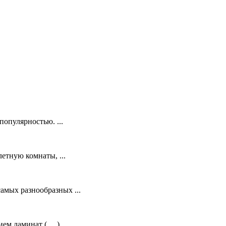
опулярностью. ...
етную комнаты, ...
амых разнообразных ...
м ламинат ( …) ...