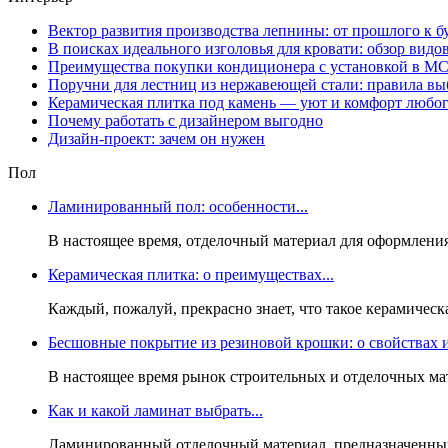
Вектор развития производства лепнины: от прошлого к 
В поисках идеального изголовья для кровати: обзор видо
Преимущества покупки кондиционера с установкой в М
Поручни для лестниц из нержавеющей стали: правила вы
Керамическая плитка под камень — уют и комфорт любог
Почему работать с дизайнером выгодно
Дизайн-проект: зачем он нужен
Пол
Ламинированный пол: особенности...
В настоящее время, отделочный материал для оформления
Керамическая плитка: о преимуществах...
Каждый, пожалуй, прекрасно знает, что такое керамическ
Бесшовные покрытие из резиновой крошки: о свойствах и
В настоящее время рынок строительных и отделочных мат
Как и какой ламинат выбрать...
Ламинированный отделочный материал, предназначенный 