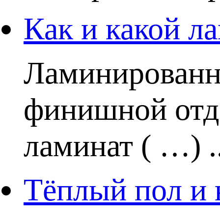
Как и какой ла
Ламинированн
финишной отде
ламинат ( …) ..
Тёплый пол и 