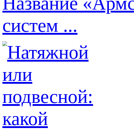
Название «Армс
систем ...